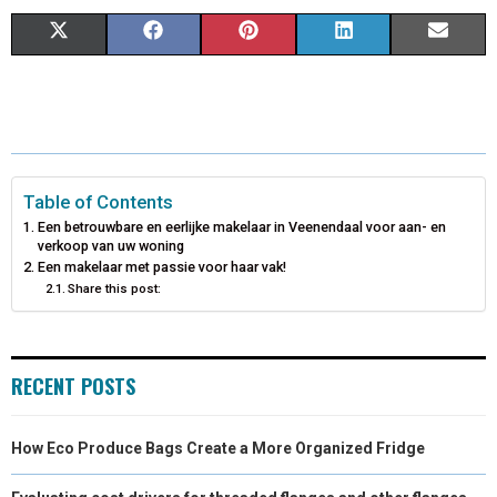
S
S
S
S
S
X
F
P
L
E
H
H
H
H
H
(
A
I
I
M
A
A
A
A
A
T
C
N
N
A
R
R
R
R
R
W
E
T
K
I
E
E
E
E
E
I
B
E
E
L
Table of Contents
Een betrouwbare en eerlijke makelaar in Veenendaal voor aan- en
O
O
O
O
O
T
O
R
D
verkoop van uw woning
Een makelaar met passie voor haar vak!
N
N
N
N
N
T
O
E
I
Share this post:
E
K
S
N
R
T
RECENT POSTS
)
How Eco Produce Bags Create a More Organized Fridge