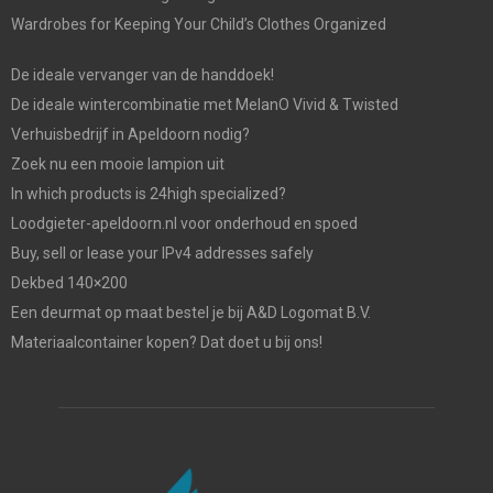
Wardrobes for Keeping Your Child’s Clothes Organized
De ideale vervanger van de handdoek!
De ideale wintercombinatie met MelanO Vivid & Twisted
Verhuisbedrijf in Apeldoorn nodig?
Zoek nu een mooie lampion uit
In which products is 24high specialized?
Loodgieter-apeldoorn.nl voor onderhoud en spoed
Buy, sell or lease your IPv4 addresses safely
Dekbed 140×200
Een deurmat op maat bestel je bij A&D Logomat B.V.
Materiaalcontainer kopen? Dat doet u bij ons!