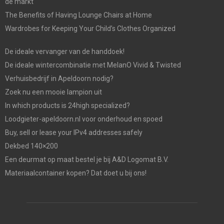
de markt
The Benefits of Having Lounge Chairs at Home
Wardrobes for Keeping Your Child’s Clothes Organized
De ideale vervanger van de handdoek!
De ideale wintercombinatie met MelanO Vivid & Twisted
Verhuisbedrijf in Apeldoorn nodig?
Zoek nu een mooie lampion uit
In which products is 24high specialized?
Loodgieter-apeldoorn.nl voor onderhoud en spoed
Buy, sell or lease your IPv4 addresses safely
Dekbed 140×200
Een deurmat op maat bestel je bij A&D Logomat B.V.
Materiaalcontainer kopen? Dat doet u bij ons!