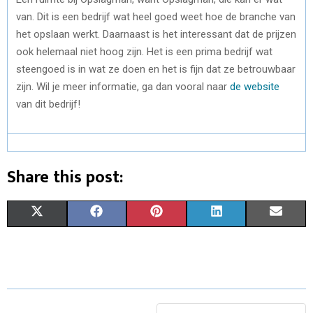
van. Dit is een bedrijf wat heel goed weet hoe de branche van
het opslaan werkt. Daarnaast is het interessant dat de prijzen
ook helemaal niet hoog zijn. Het is een prima bedrijf wat
steengoed is in wat ze doen en het is fijn dat ze betrouwbaar
zijn. Wil je meer informatie, ga dan vooral naar
de website
van dit bedrijf!
Share this post:
S
S
S
S
S
X
F
P
L
E
H
H
H
H
H
(
A
I
I
M
A
A
A
A
A
T
C
N
N
A
R
R
R
R
R
W
E
T
K
I