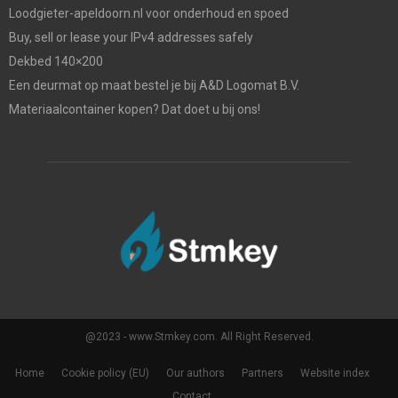
Loodgieter-apeldoorn.nl voor onderhoud en spoed
Buy, sell or lease your IPv4 addresses safely
Dekbed 140×200
Een deurmat op maat bestel je bij A&D Logomat B.V.
Materiaalcontainer kopen? Dat doet u bij ons!
@2023 - www.Stmkey.com. All Right Reserved.
Home
Cookie policy (EU)
Our authors
Partners
Website index
Contact