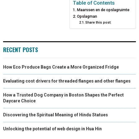
E
E
E
E
E
I
B
E
E
L
Table of Contents
Maarssen en de opslagruimte
O
O
O
O
O
T
O
R
D
Opslagman
N
N
N
Share this post:
N
N
T
O
E
I
E
K
S
N
R
T
RECENT POSTS
)
How Eco Produce Bags Create a More Organized Fridge
Evaluating cost drivers for threaded flanges and other flanges
How a Trusted Dog Company in Boston Shapes the Perfect
Daycare Choice
Discovering the Spiritual Meaning of Hindu Statues
Unlocking the potential of web design in Hua Hin