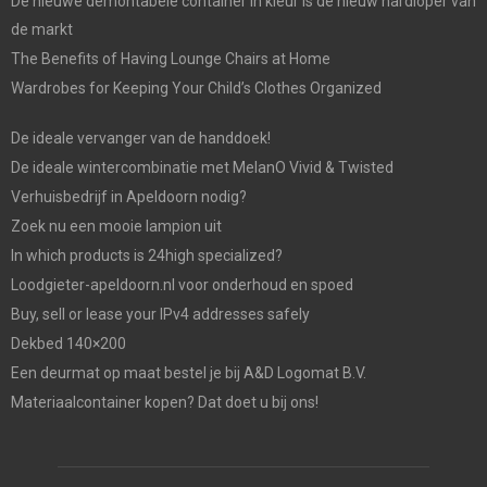
De nieuwe demontabele container in kleur is de nieuw hardloper van
de markt
The Benefits of Having Lounge Chairs at Home
Wardrobes for Keeping Your Child’s Clothes Organized
De ideale vervanger van de handdoek!
De ideale wintercombinatie met MelanO Vivid & Twisted
Verhuisbedrijf in Apeldoorn nodig?
Zoek nu een mooie lampion uit
In which products is 24high specialized?
Loodgieter-apeldoorn.nl voor onderhoud en spoed
Buy, sell or lease your IPv4 addresses safely
Dekbed 140×200
Een deurmat op maat bestel je bij A&D Logomat B.V.
Materiaalcontainer kopen? Dat doet u bij ons!