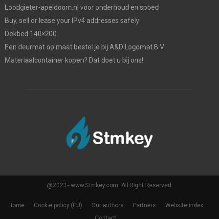
Loodgieter-apeldoorn.nl voor onderhoud en spoed
Buy, sell or lease your IPv4 addresses safely
Dekbed 140×200
Een deurmat op maat bestel je bij A&D Logomat B.V.
Materiaalcontainer kopen? Dat doet u bij ons!
@2023 - www.Stmkey.com. All Right Reserved.
Home
Cookie policy (EU)
Our authors
Partners
Website index
Contact