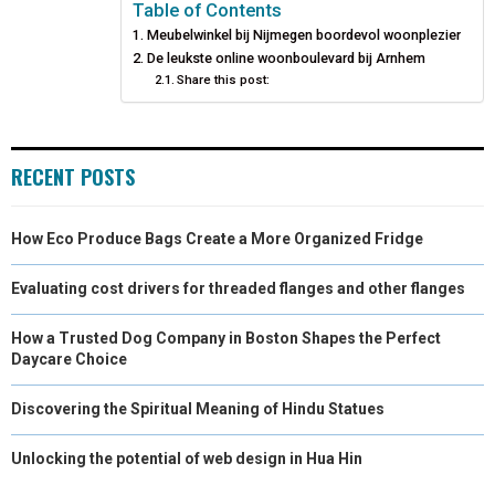
N
N
N
N
N
T
O
E
I
Table of Contents
Meubelwinkel bij Nijmegen boordevol woonplezier
E
K
S
N
De leukste online woonboulevard bij Arnhem
Share this post:
R
T
)
RECENT POSTS
How Eco Produce Bags Create a More Organized Fridge
Evaluating cost drivers for threaded flanges and other flanges
How a Trusted Dog Company in Boston Shapes the Perfect
Daycare Choice
Discovering the Spiritual Meaning of Hindu Statues
Unlocking the potential of web design in Hua Hin