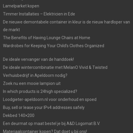
Lamelparket kopen
Timmer Installaties – Elektricien in Ede
De nieuwe demontabele container in kleur is de nieuw hardloper van
de markt
The Benefits of Having Lounge Chairs at Home
Wardrobes for Keeping Your Child’s Clothes Organized
De ideale vervanger van de handdoek!
De ideale wintercombinatie met MelanO Vivid & Twisted
Verhuisbedrijf in Apeldoorn nodig?
Zoek nu een mooie lampion uit
In which products is 24high specialized?
Loodgieter-apeldoorn.nl voor onderhoud en spoed
Buy, sell or lease your IPv4 addresses safely
Dekbed 140×200
Een deurmat op maat bestel je bij A&D Logomat B.V.
Materiaalcontainer kopen? Dat doet u bij ons!