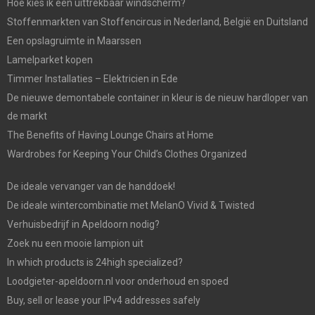
Hoe kies ik een uittrekbaar windscherm?
Stoffenmarkten van Stoffencircus in Nederland, België en Duitsland
Een opslagruimte in Maarssen
Lamelparket kopen
Timmer Installaties – Elektricien in Ede
De nieuwe demontabele container in kleur is de nieuw hardloper van
de markt
The Benefits of Having Lounge Chairs at Home
Wardrobes for Keeping Your Child’s Clothes Organized
De ideale vervanger van de handdoek!
De ideale wintercombinatie met MelanO Vivid & Twisted
Verhuisbedrijf in Apeldoorn nodig?
Zoek nu een mooie lampion uit
In which products is 24high specialized?
Loodgieter-apeldoorn.nl voor onderhoud en spoed
Buy, sell or lease your IPv4 addresses safely