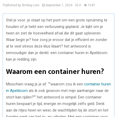
Published by Stmkey.com
September 1, 2024
0
1547
Stel je voor: je staat op het punt om een grote opruiming te
houden of je hebt een verbouwing gepland. Je kijkt om je
heen en ziet de hoeveelheid afval die dit gaat opleveren.
Waar begin je? hoe zorg je ervoor dat je efficiënt en zonder
al te veel stress deze klus klaart? het antwoord is
eenvoudiger dan je denkt: een container huren in Apeldoorn
kan je redding zijn.
Waarom een container huren?
Misschien vraag je je af: “”waarom zou ik een
container huren
in Apeldoorn
als ik ook gewoon met mijn aanhanger naar de
stort kan rijden?”” het antwoord is simpel. Een container
huren bespaart je tijd, energie en mogelijk zelfs geld. Denk
aan de ritjes heen en weer, de wachttijden bij de stort en het
fysieke werk van het in- en uitladen. Met een container voor