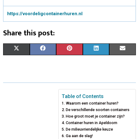
https://voordeligcontainerhuren.nl
Share this post:
S
S
S
S
S
X
F
P
L
E
H
H
H
H
H
(
A
I
I
M
A
A
A
A
A
T
C
N
N
A
R
R
R
R
R
W
E
T
K
I
E
E
E
E
E
I
B
E
E
L
Table of Contents
Waarom een container huren?
O
O
O
O
O
T
O
R
D
De verschillende soorten containers
N
N
N
N
N
T
O
Hoe groot moet je container zijn?
E
I
Container huren in Apeldoorn
E
K
S
N
De milieuvriendelijke keuze
Ga aan de slag!
R
T