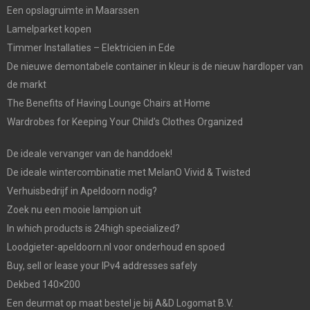
Een opslagruimte in Maarssen
Lamelparket kopen
Timmer Installaties – Elektricien in Ede
De nieuwe demontabele container in kleur is de nieuw hardloper van
de markt
The Benefits of Having Lounge Chairs at Home
Wardrobes for Keeping Your Child’s Clothes Organized
De ideale vervanger van de handdoek!
De ideale wintercombinatie met MelanO Vivid & Twisted
Verhuisbedrijf in Apeldoorn nodig?
Zoek nu een mooie lampion uit
In which products is 24high specialized?
Loodgieter-apeldoorn.nl voor onderhoud en spoed
Buy, sell or lease your IPv4 addresses safely
Dekbed 140×200
Een deurmat op maat bestel je bij A&D Logomat B.V.