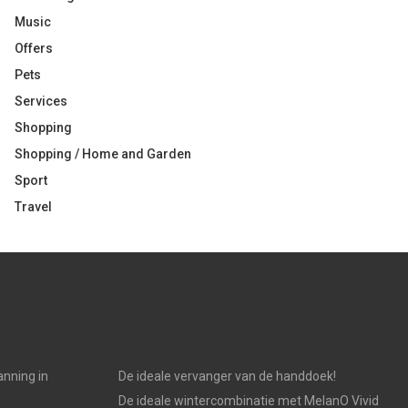
Music
Offers
Pets
Services
Shopping
Shopping / Home and Garden
Sport
Travel
anning in
De ideale vervanger van de handdoek!
De ideale wintercombinatie met MelanO Vivid