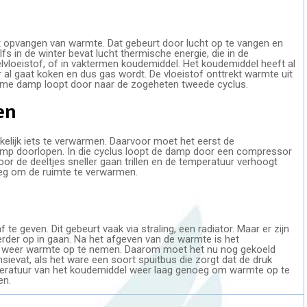
t opvangen van warmte. Dat gebeurt door lucht op te vangen en
fs in de winter bevat lucht thermische energie, die in de
oeistof, of in vaktermen koudemiddel. Het koudemiddel heeft al
r al gaat koken en dus gas wordt. De vloeistof onttrekt warmte uit
rme damp loopt door naar de zogeheten tweede cyclus.
en
lijk iets te verwarmen. Daarvoor moet het eerst de
p doorlopen. In die cyclus loopt de damp door een compressor
r de deeltjes sneller gaan trillen en de temperatuur verhoogt
eg om de ruimte te verwarmen.
 geven. Dit gebeurt vaak via straling, een radiator. Maar er zijn
rder op in gaan. Na het afgeven van de warmte is het
 weer warmte op te nemen. Daarom moet het nu nog gekoeld
sievat, als het ware een soort spuitbus die zorgt dat de druk
mperatuur van het koudemiddel weer laag genoeg om warmte op te
en.