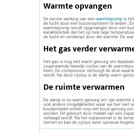
Warmte opvangen
De eerste werking van een
warmtepomp
is he
de lucht door een buizensysteem te leiden. Zel
warmtepomp wordt opgevangen door een koelvl
karakteristiek dat het op hele lage temperatuu
de lucht en verdampt door die warmte. De wa
Het gas verder verwarm
Het gas is nog niet warm genoeg om daadwerke
zogenaamde tweede cyclus van de warmtepom
heen. De compressor verhoogt de druk waardoo
wordt. Na deze cyclus is de damp warm geno
De ruimte verwarmen
De damp is nu warm genoeg om zijn warmte af te
ook andere mogelijkheden waar we hier niet ve
koudemiddel echter nog niet koud genoeg om
worden. Dit gebeurt door middel van een expan
verlaagd wordt. Na het expansievat is de te
nemen en kan de cyclus weer opnieuw beginn