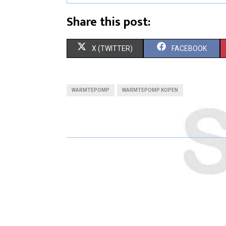
Share this post:
S
S
X (TWITTER)
FACEBOOK
H
H
A
A
WARMTEPOMP
WARMTEPOMP KOPEN
R
R
E
E
O
O
N
N