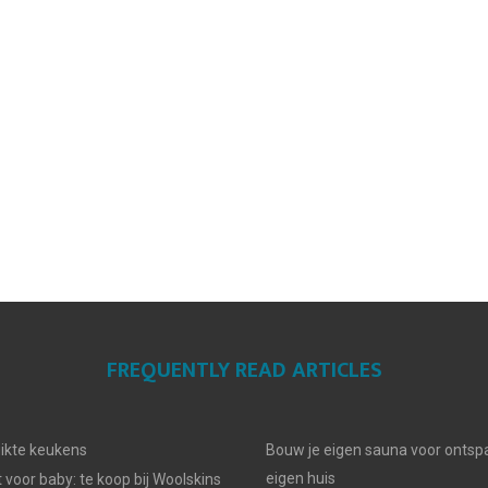
FREQUENTLY READ ARTICLES
ikte keukens
Bouw je eigen sauna voor ontsp
eigen huis
voor baby: te koop bij Woolskins