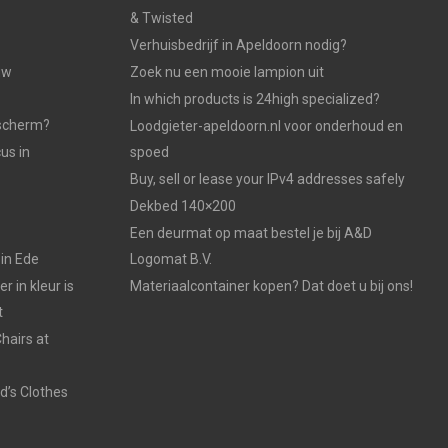
& Twisted
Verhuisbedrijf in Apeldoorn nodig?
uw
Zoek nu een mooie lampion uit
In which products is 24high specialized?
dscherm?
Loodgieter-apeldoorn.nl voor onderhoud en
us in
spoed
Buy, sell or lease your IPv4 addresses safely
Dekbed 140×200
Een deurmat op maat bestel je bij A&D
 in Ede
Logomat B.V.
 in kleur is
Materiaalcontainer kopen? Dat doet u bij ons!
t
hairs at
d’s Clothes