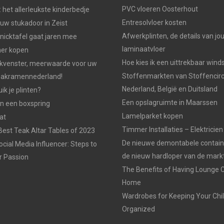
PVC vloeren Oosterhout
 het allerleukste kinderbedje
Entresolvloer kosten
w stukadoor in Zeist
Afwerkplinten, de details van jo
knicktafel gaat jaren mee
laminaatvloer
ner kopen
Hoe kies ik een uittrekbaar win
kvenster, meerwaarde voor uw
Stoffenmarkten van Stoffencirc
Dakramennederland!
Nederland, België en Duitsland
k je plinten?
Een opslagruimte in Maarssen
n een boxspring
Lamelparket kopen
at
Timmer Installaties – Elektricien
Best Teak Altar Tables of 2023
De nieuwe demontabele container
cial Media Influencer: Steps to
de nieuw hardloper van de mark
r Passion
The Benefits of Having Lounge C
Home
Wardrobes for Keeping Your Chil
Organized