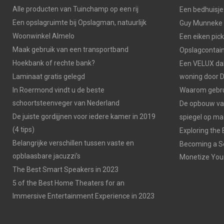
Alle producten van Tuinchamp op een rij
Een bedhuisje:
Een opslagruimte bij Opslagman, natuurlijk
Guy Munneke u
Woonwinkel Almelo
Een eiken pic
Maak gebruik van een transportband
Opslagcontai
Hoekbank of rechte bank?
Een VELUX da
Laminaat gratis gelegd
woning door 
In Roermond vindt u de beste
Waarom gebrui
schoortsteenveger van Nederland
De opbouw va
De juiste gordijjnen voor iedere kamer in 2019
spiegel op ma
(4 tips)
Exploring the 
Belangrijke verschillen tussen vaste en
Becoming a So
opblaasbare jacuzzi’s
Monetize You
The Best Smart Speakers in 2023
5 of the Best Home Theaters for an
Immersive Entertainment Experience in 2023